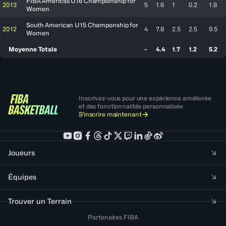
FIBA Americas U16 Championship for
2013
5
1.6
1
0.2
1.8
Women
South American U15 Champonship for
2012
4
7.8
2.5
2.5
9.5
Women
Moyenne Totale
-
4.4
1.7
1.2
5.2
Inscrivez-vous pour une expérience améliorée
et des fonctionnalités personnalisée
S'inscrire maintenant
Joueurs
Équipes
Trouver un Terrain
Partenaires FIBA