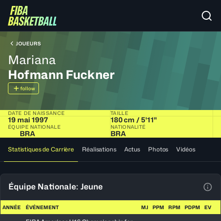
JOUEURS
Mariana
Hofmann Fuckner
follow
DATE DE NAISSANCE
TAILLE
19 mai 1997
180 cm / 5'11"
ÉQUIPE NATIONALE
NATIONALITÉ
BRA
BRA
Statistiques de Carrière
Réalisations
Actus
Photos
Vidéos
Équipe Nationale: Jeune
Voir
ANNÉE
ÉVÉNEMENT
MJ
PPM
RPM
PDPM
EV