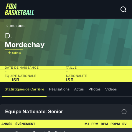
JOUEURS
D.
Mordechay
follow
DATE DE NAISSANCE
TAILLE
-
-
ÉQUIPE NATIONALE
NATIONALITÉ
ISR
ISR
Statistiques de Carrière
Réalisations
Actus
Photos
Vidéos
Équipe Nationale: Senior
Voir
ANNÉE
ÉVÉNEMENT
MJ
PPM
RPM
PDPM
EV