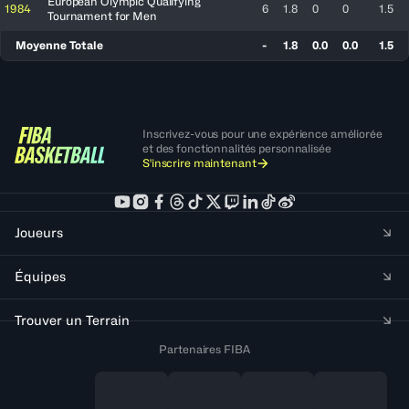
European Olympic Qualifying
1984
6
1.8
0
0
1.5
Tournament for Men
Moyenne Totale
-
1.8
0.0
0.0
1.5
Inscrivez-vous pour une expérience améliorée
et des fonctionnalités personnalisée
S'inscrire maintenant
Joueurs
Équipes
Trouver un Terrain
Partenaires FIBA