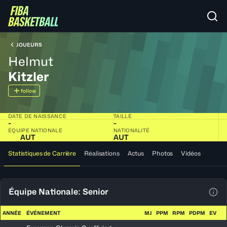
JOUEURS
Helmut
Kitzler
follow
DATE DE NAISSANCE
TAILLE
-
-
ÉQUIPE NATIONALE
NATIONALITÉ
AUT
AUT
Statistiques de Carrière
Réalisations
Actus
Photos
Vidéos
Équipe Nationale: Senior
Voir
ANNÉE
ÉVÉNEMENT
MJ
PPM
RPM
PDPM
EV