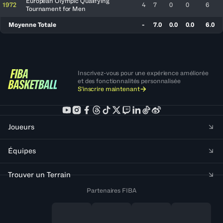
European Olympic Qualifying
1972
4
7
0
0
6
Tournament for Men
Moyenne Totale
-
7.0
0.0
0.0
6.0
Inscrivez-vous pour une expérience améliorée
et des fonctionnalités personnalisée
S'inscrire maintenant
Joueurs
Équipes
Trouver un Terrain
Partenaires FIBA