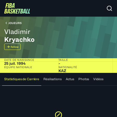
JOUEURS
Vladimir
Kryachko
follow
DATE DE NAISSANCE
TAILLE
25 juil. 1994
-
ÉQUIPE NATIONALE
NATIONALITÉ
KAZ
Statistiques de Carrière
Réalisations
Actus
Photos
Vidéos