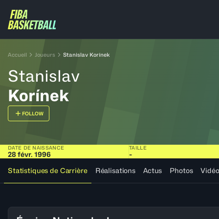
Accueil
Joueurs
Stanislav Korínek
Stanislav
Korínek
FOLLOW
DATE DE NAISSANCE
TAILLE
28 févr. 1996
-
Statistiques de Carrière
Réalisations
Actus
Photos
Vidé