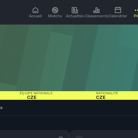
Accueil
Matchs
Actualités
Classements
Calendrier
Pl
ÉQUIPE NATIONALE
NATIONALITÉ
CZE
CZE
os