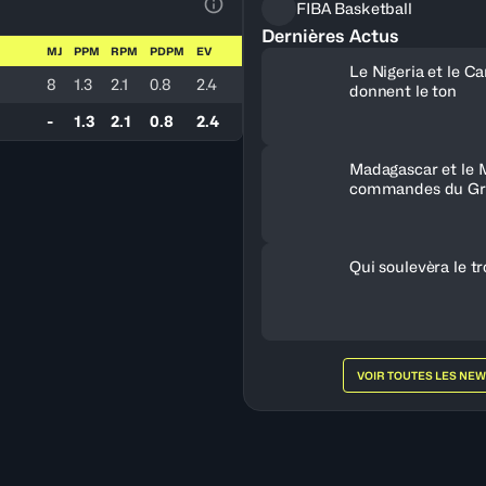
FIBA Basketball
Voir la Légende du Tableau
Dernières Actus
MJ
PPM
RPM
PDPM
EV
Le Nigeria et le 
8
1.3
2.1
0.8
2.4
donnent le ton
-
1.3
2.1
0.8
2.4
Madagascar et le 
commandes du Gr
Qui soulevèra le t
VOIR TOUTES LES NE