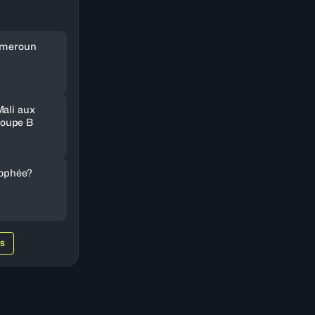
Cameroun
Mali aux
oupe B
rophée?
WS