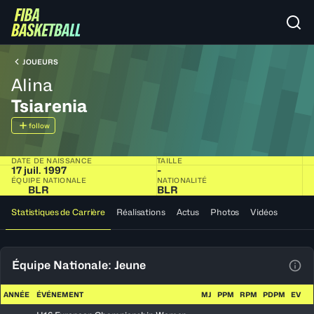
JOUEURS
Alina
Tsiarenia
follow
DATE DE NAISSANCE
TAILLE
17 juil. 1997
-
ÉQUIPE NATIONALE
NATIONALITÉ
BLR
BLR
Statistiques de Carrière
Réalisations
Actus
Photos
Vidéos
Équipe Nationale: Jeune
Voir
ANNÉE
ÉVÉNEMENT
MJ
PPM
RPM
PDPM
EV