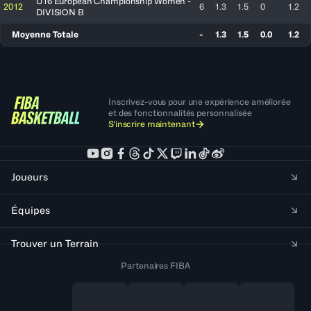
U16 European Championship Women -
2012
6
1.3
1.5
0
1.2
DIVISION B
Moyenne Totale
-
1.3
1.5
0.0
1.2
Inscrivez-vous pour une expérience améliorée
et des fonctionnalités personnalisée
S'inscrire maintenant
Joueurs
Équipes
Trouver un Terrain
Partenaires FIBA