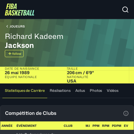
JOUEURS
Richard Kadeem
Jackson
follow
DATE DE NAISSANCE
TAILLE
26 mai 1989
206 cm / 6'9"
ÉQUIPE NATIONALE
NATIONALITÉ
USA
Statistiques de Carrière
Réalisations
Actus
Photos
Vidéos
Compétition de Clubs
Voir
ANNÉE
ÉVÉNEMENT
CLUB
MJ
PPM
RPM
PDPM
EV