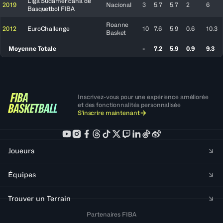
Liga Sudamericana de
2019
Nacional
3
5.7
5.7
2
6
Basquetbol FIBA
Roanne
2012
EuroChallenge
10
7.6
5.9
0.6
10.3
Basket
Moyenne Totale
-
7.2
5.9
0.9
9.3
Inscrivez-vous pour une expérience améliorée
et des fonctionnalités personnalisée
S'inscrire maintenant
Joueurs
Équipes
Trouver un Terrain
Partenaires FIBA