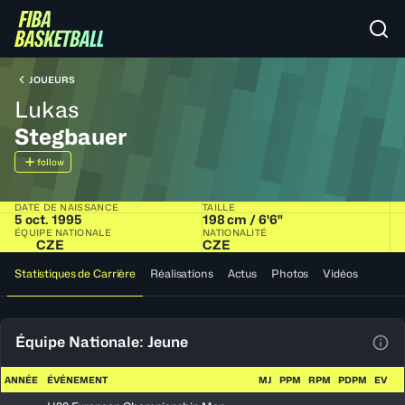
JOUEURS
Lukas
Stegbauer
follow
DATE DE NAISSANCE
TAILLE
5 oct. 1995
198 cm / 6'6"
ÉQUIPE NATIONALE
NATIONALITÉ
CZE
CZE
Statistiques de Carrière
Réalisations
Actus
Photos
Vidéos
Équipe Nationale: Jeune
Voir
ANNÉE
ÉVÉNEMENT
MJ
PPM
RPM
PDPM
EV