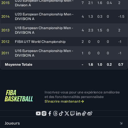
U20 European Championship Men -
2015
7
2.1
1.6
0.4
2
Division A
U20 European Championship Men -
2014
4
1.3
0.3
0
-1.5
DIVISION A
U18 European Championship Men -
2013
4
2.3
1.5
0
2
DIVISION A
2012
FIBA U17 World Championship
2
0
0
0
-1
U16 European Championship Men -
2011
1
0
0
0
-1
DIVISION A
Moyenne Totale
-
1.6
1.0
0.2
0.7
Inscrivez-vous pour une expérience améliorée
et des fonctionnalités personnalisée
S'inscrire maintenant
Joueurs