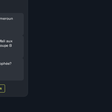
Cameroun
Mali aux
oupe B
rophée?
WS