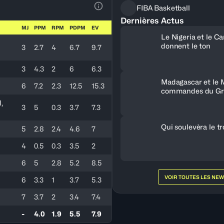
FIBA Basketball
Voir la Légende du Tableau
Dernières Actus
MJ
PPM
RPM
PDPM
EV
Le Nigeria et le 
donnent le ton
3
2.7
4
6.7
9.7
3
4.3
2
6
6.3
Madagascar et le 
6
7.2
2.3
12.5
15.3
commandes du Gr
,
3
5
0.3
3.7
7.3
Qui soulevèra le t
5
2.8
2.4
4.6
7
4
0.5
0.3
3.5
2
6
5
2.8
5.2
8.5
VOIR TOUTES LES NE
6
3.3
1
3.7
5.3
7
3.7
2
3.4
7.4
-
4.0
1.9
5.5
7.9