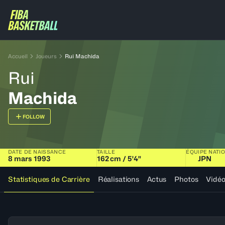
Accueil
Joueurs
Rui Machida
Rui
Machida
FOLLOW
DATE DE NAISSANCE
TAILLE
ÉQUIPE NATI
8 mars 1993
162 cm / 5'4"
JPN
Statistiques de Carrière
Réalisations
Actus
Photos
Vidé