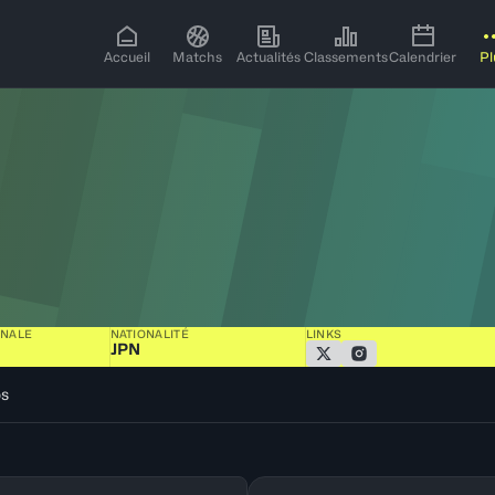
Accueil
Matchs
Actualités
Classements
Calendrier
Pl
ONALE
NATIONALITÉ
LINKS
JPN
os