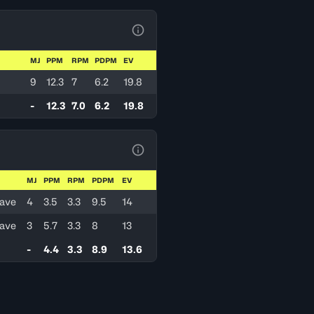
Voir la Légende du Tableau
MJ
PPM
RPM
PDPM
EV
9
12.3
7
6.2
19.8
-
12.3
7.0
6.2
19.8
Voir la Légende du Tableau
MJ
PPM
RPM
PDPM
EV
Wave
4
3.5
3.3
9.5
14
Wave
3
5.7
3.3
8
13
-
4.4
3.3
8.9
13.6