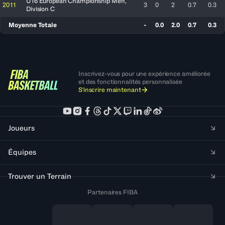
U16 European Championship Men,
2011
3
0
2
0.7
0.3
Division C
Moyenne Totale
-
0.0
2.0
0.7
0.3
Inscrivez-vous pour une expérience améliorée
et des fonctionnalités personnalisée
S'inscrire maintenant
Joueurs
Équipes
Trouver un Terrain
Partenaires FIBA