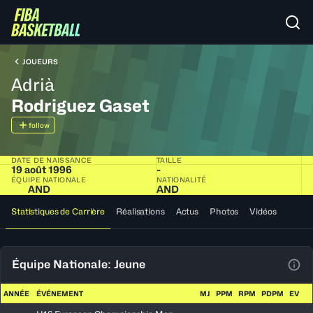
JOUEURS
Adrià
Rodriguez Gaset
follow
DATE DE NAISSANCE
TAILLE
19 août 1996
-
ÉQUIPE NATIONALE
NATIONALITÉ
AND
AND
Statistiques de Carrière
Réalisations
Actus
Photos
Vidéos
Équipe Nationale: Jeune
Voir
ANNÉE
ÉVÉNEMENT
MJ
PPM
RPM
PDPM
EV