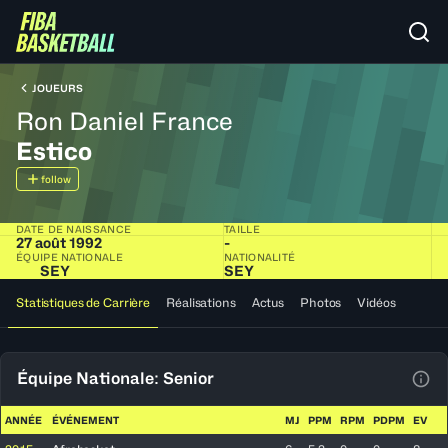
JOUEURS
Ron Daniel France
Estico
follow
DATE DE NAISSANCE
TAILLE
27 août 1992
-
ÉQUIPE NATIONALE
NATIONALITÉ
SEY
SEY
Statistiques de Carrière
Réalisations
Actus
Photos
Vidéos
Équipe Nationale: Senior
Voir
ANNÉE
ÉVÉNEMENT
MJ
PPM
RPM
PDPM
EV