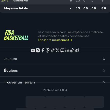
2015
Afrobasket
6
5.3
0
0
8
Moyenne Totale
-
5.3
0.0
0.0
8.0
Inscrivez-vous pour une expérience améliorée
et des fonctionnalités personnalisée
S'inscrire maintenant
Joueurs
Équipes
Trouver un Terrain
Partenaires FIBA