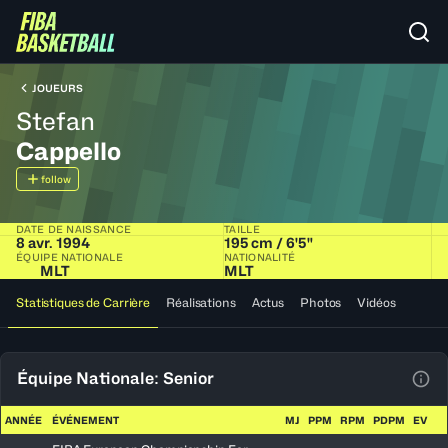
JOUEURS
Stefan
Cappello
follow
DATE DE NAISSANCE
TAILLE
8 avr. 1994
195 cm / 6'5"
ÉQUIPE NATIONALE
NATIONALITÉ
MLT
MLT
Statistiques de Carrière
Réalisations
Actus
Photos
Vidéos
Équipe Nationale: Senior
Voir
ANNÉE
ÉVÉNEMENT
MJ
PPM
RPM
PDPM
EV