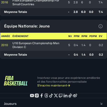
FIBA European Championship For
2016
5
2.8
6
0
7.4
Small Countries
Moyenne Totale
-
2.8
6.0
0.0
7.4
Équipe Nationale: Jeune
Voir
ANNÉE
ÉVÉNEMENT
MJ
PPM
RPM
PDPM
EV
U16 European Championship Men
2010
5
0.4
1.4
0
0.2
Division C
Moyenne Totale
-
0.4
1.4
0.0
0.2
Inscrivez-vous pour une expérience améliorée
et des fonctionnalités personnalisée
S'inscrire maintenant
Joueurs