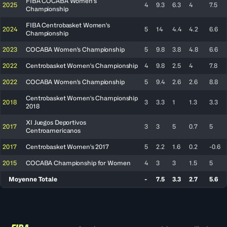
FIBA COCABA Women's
2025
4
9.3
6.3
4
7.5
Championship
FIBA Centrobasket Women's
2024
5
14
4.4
4.2
6.6
Championship
2023
COCABA Women's Championship
5
9.8
3.8
4.8
6.6
2022
Centrobasket Women's Championship
4
9.8
2.5
4
7.8
2022
COCABA Women's Championship
5
9.4
2.6
2.6
8.8
Centrobasket Women's Championship
2018
3
3.3
1
1.3
3.3
2018
XI Juegos Deportivos
2017
3
3
5
0.7
5
Centroamericanos
2017
Centrobasket Women's 2017
5
2.2
1.6
0.2
-0.6
2015
COCABA Championship for Women
4
3
3
1.5
5
Moyenne Totale
-
7.5
3.3
2.7
5.6