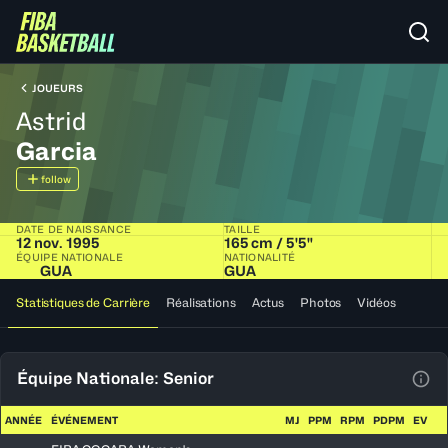
JOUEURS
Astrid
Garcia
follow
DATE DE NAISSANCE
TAILLE
12 nov. 1995
165 cm / 5'5"
ÉQUIPE NATIONALE
NATIONALITÉ
GUA
GUA
Statistiques de Carrière
Réalisations
Actus
Photos
Vidéos
Équipe Nationale: Senior
Voir
ANNÉE
ÉVÉNEMENT
MJ
PPM
RPM
PDPM
EV