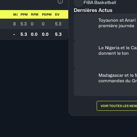
FIBA Basketball
Voir la Légende du Tableau
Dernières Actus
MJ
PPM
RPM
PDPM
EV
Toyounon et Anari
8
5.3
0
0
5.3
première journée
-
5.3
0.0
0.0
5.3
Le Nigeria et le 
donnent le ton
Madagascar et le 
commandes du Gr
VOIR TOUTES LES NE