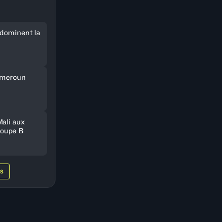
 dominent la
Cameroun
Mali aux
oupe B
WS