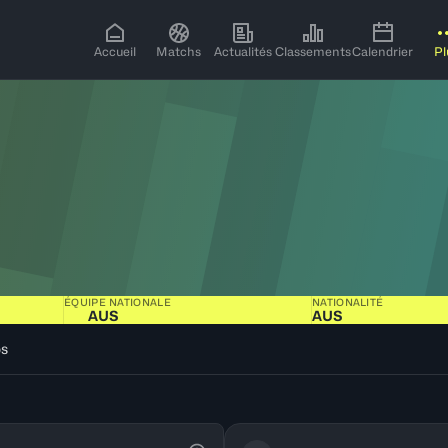
Accueil
Matchs
Actualités
Classements
Calendrier
Pl
ÉQUIPE NATIONALE
NATIONALITÉ
AUS
AUS
os