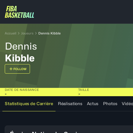
Accueil
Joueurs
Dennis Kibble
Dennis
Kibble
FOLLOW
DATE DE NAISSANCE
TAILLE
-
-
Statistiques de Carrière
Réalisations
Actus
Photos
Vidé