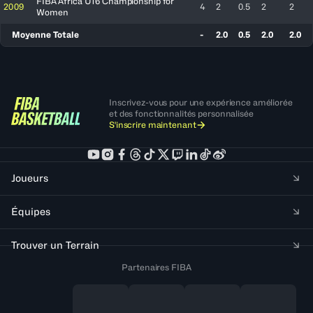
FIBA Africa U16 Championship for
2009
4
2
0.5
2
2
Women
Moyenne Totale
-
2.0
0.5
2.0
2.0
Inscrivez-vous pour une expérience améliorée
et des fonctionnalités personnalisée
S'inscrire maintenant
Joueurs
Équipes
Trouver un Terrain
Partenaires FIBA