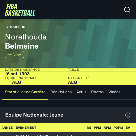
JOUEURS
Norelhouda
Belmeine
follow
DATE DE NAISSANCE
TAILLE
16 oct. 1993
-
ÉQUIPE NATIONALE
NATIONALITÉ
ALG
ALG
Statistiques de Carrière
Réalisations
Actus
Photos
Vidéos
Équipe Nationale: Jeune
Voir
ANNÉE
ÉVÉNEMENT
MJ
PPM
RPM
PDPM
EV