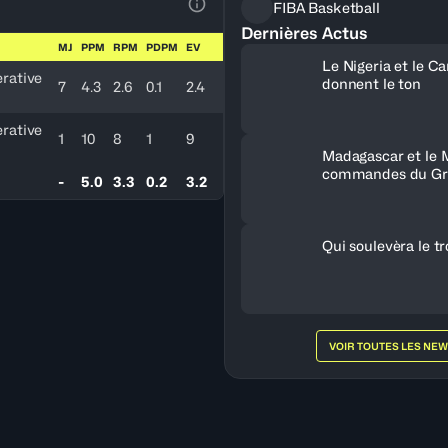
FIBA Basketball
Voir la Légende du Tableau
Dernières Actus
MJ
PPM
RPM
PDPM
EV
Le Nigeria et le 
rative
donnent le ton
7
4.3
2.6
0.1
2.4
rative
1
10
8
1
9
Madagascar et le 
commandes du Gr
-
5.0
3.3
0.2
3.2
Qui soulevèra le t
VOIR TOUTES LES NE