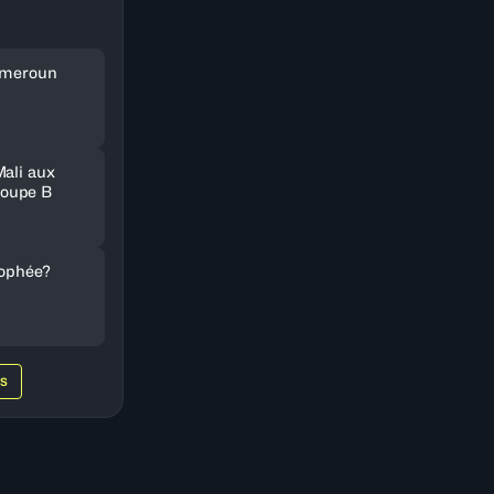
Cameroun
Mali aux
oupe B
rophée?
WS