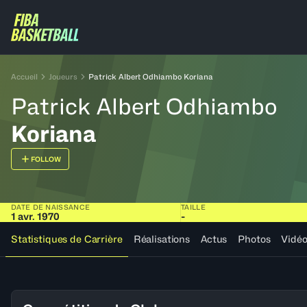
Accueil
Joueurs
Patrick Albert Odhiambo Koriana
Patrick Albert Odhiambo
Koriana
FOLLOW
DATE DE NAISSANCE
TAILLE
1 avr. 1970
-
Statistiques de Carrière
Réalisations
Actus
Photos
Vidé