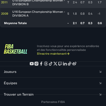
U18 European Championship Women -
2011
7
2.4
0.7
0.3
1.7
DIVISION B
U16 European Championship Women -
2009
5
1.8
0.8
0.4
-1
DIVISION A
Moyenne Totale
-
2.1
0.7
0.3
0.6
Inscrivez-vous pour une expérience améliorée
et des fonctionnalités personnalisée
S'inscrire maintenant
Joueurs
Équipes
Trouver un Terrain
Partenaires FIBA