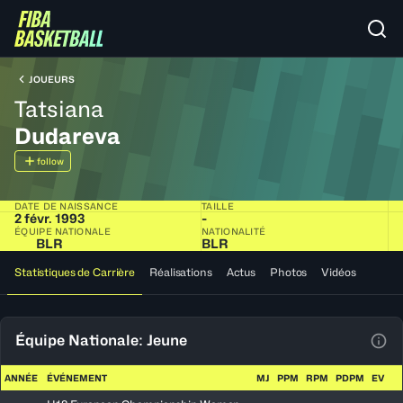
JOUEURS
Tatsiana
Dudareva
follow
DATE DE NAISSANCE
TAILLE
2 févr. 1993
-
ÉQUIPE NATIONALE
NATIONALITÉ
BLR
BLR
Statistiques de Carrière
Réalisations
Actus
Photos
Vidéos
Équipe Nationale: Jeune
Voir
ANNÉE
ÉVÉNEMENT
MJ
PPM
RPM
PDPM
EV