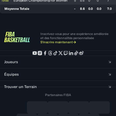
1958
European Championship for Women
5
8.6
0
0
7
Moyenne Totale
-
8.6
0.0
0.0
7.0
Inscrivez-vous pour une expérience améliorée
et des fonctionnalités personnalisée
S'inscrire maintenant
Joueurs
Équipes
Trouver un Terrain
Partenaires FIBA