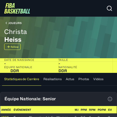
JOUEURS
Christa
Heiss
follow
DATE DE NAISSANCE
TAILLE
-
-
ÉQUIPE NATIONALE
NATIONALITÉ
DDR
DDR
Statistiques de Carrière
Réalisations
Actus
Photos
Vidéos
Équipe Nationale: Senior
Voir
ANNÉE
ÉVÉNEMENT
MJ
PPM
RPM
PDPM
EV