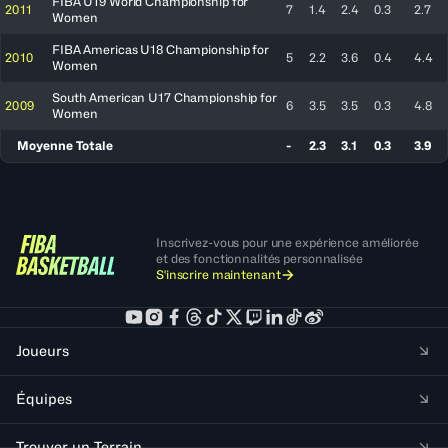
FIBA U19 World Championship for
2011
7
1.4
2.4
0.3
2.7
Women
FIBA Americas U18 Championship for
2010
5
2.2
3.6
0.4
4.4
Women
South American U17 Championship for
2009
6
3.5
3.5
0.3
4.8
Women
Moyenne Totale
-
2.3
3.1
0.3
3.9
Inscrivez-vous pour une expérience améliorée
et des fonctionnalités personnalisée
S'inscrire maintenant
Joueurs
Équipes
Trouver un Terrain