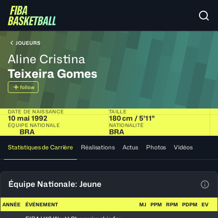
JOUEURS
Aline Cristina
Teixeira Gomes
follow
DATE DE NAISSANCE
TAILLE
10 mai 1992
180 cm / 5'11"
ÉQUIPE NATIONALE
NATIONALITÉ
BRA
BRA
Statistiques de Carrière
Réalisations
Actus
Photos
Vidéos
Équipe Nationale: Jeune
Voir
ANNÉE
ÉVÉNEMENT
MJ
PPM
RPM
PDPM
EV