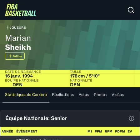
JOUEURS
Marian
Sheikh
follow
DATE DE NAISSANCE
TAILLE
16 janv. 1994
178 cm / 5'10"
ÉQUIPE NATIONALE
NATIONALITÉ
DEN
DEN
Statistiques de Carrière
Réalisations
Actus
Photos
Vidéos
Équipe Nationale: Senior
Voir
ANNÉE
ÉVÉNEMENT
MJ
PPM
RPM
PDPM
EV