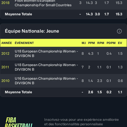
FIBA Women's European
2018
3
14.3
3
1.7
15.3
Championship For Small Countries
Moyenne Totale
-
14.3
3.0
1.7
15.3
Équipe Nationale: Jeune
Voir
ANNÉE
ÉVÉNEMENT
MJ
PPM
RPM
PDPM
EV
U18 European Championship Women -
2012
8
4.3
1
0.4
1.5
DIVISION B
U18 European Championship Women -
2011
7
2
1.1
0.1
1.3
DIVISION B
U16 European Championship Women -
2010
8
1.4
2.3
0.1
0.6
DIVISION B
Moyenne Totale
-
2.6
1.5
0.2
1.1
Inscrivez-vous pour une expérience améliorée
et des fonctionnalités personnalisée