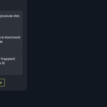
e joueuse des
re dominent
ée
e frappent
e B
WS