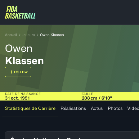
Accueil
Joueurs
Owen Klassen
Owen
Klassen
FOLLOW
DATE DE NAISSANCE
TAILLE
31 oct. 1991
208 cm / 6'10"
Statistiques de Carrière
Réalisations
Actus
Photos
Vidé