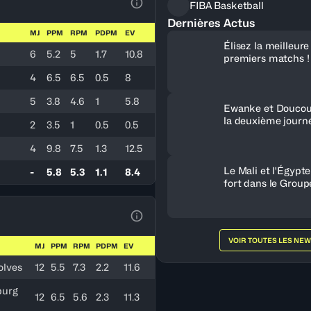
FIBA Basketball
Voir la Légende du Tableau
Dernières Actus
MJ
PPM
RPM
PDPM
EV
Élisez la meilleur
6
5.2
5
1.7
10.8
premiers matchs !
4
6.5
6.5
0.5
8
5
3.8
4.6
1
5.8
Ewanke et Doucou
la deuxième journ
2
3.5
1
0.5
0.5
4
9.8
7.5
1.3
12.5
Le Mali et l'Égypt
-
5.8
5.3
1.1
8.4
fort dans le Group
Voir la Légende du Tableau
VOIR TOUTES LES NE
MJ
PPM
RPM
PDPM
EV
olves
12
5.5
7.3
2.2
11.6
burg
12
6.5
5.6
2.3
11.3