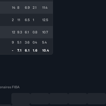
14
8
6.9
2.1
11.4
2
11
6.5
1
12.5
12
9.3
6.1
0.8
10.7
9
5.1
3.6
0.4
5.4
-
7.1
6.1
1.6
10.4
enaires FIBA