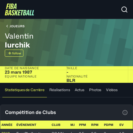
JOUEURS
Valentin
Iurchik
follow
DATE DE NAISSANCE
TAILLE
23 mars 1987
-
ÉQUIPE NATIONALE
NATIONALITÉ
BLR
Statistiques de Carrière
Réalisations
Actus
Photos
Vidéos
Compétition de Clubs
Voir
ANNÉE
ÉVÉNEMENT
CLUB
MJ
PPM
RPM
PDPM
EV