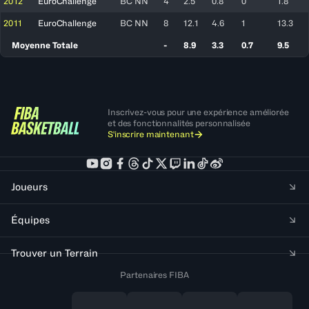
2012
EuroChallenge
BC NN
4
2.5
0.8
0
1.8
2011
EuroChallenge
BC NN
8
12.1
4.6
1
13.3
Moyenne Totale
-
8.9
3.3
0.7
9.5
Inscrivez-vous pour une expérience améliorée
et des fonctionnalités personnalisée
S'inscrire maintenant
Joueurs
Équipes
Trouver un Terrain
Partenaires FIBA