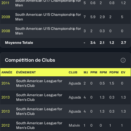
South American U17 Championship for
2011
5
0.6
2
0.8
1.2
Men
South American U15 Championship for
2009
7
5.9
2.9
2
5
Men
South American U15 Championship for
2008
3
2
0.3
0
0
Men
Moyenne Totale
-
3.4
2.1
1.2
2.7
Compétition de Clubs
Voir
ANNÉE
ÉVÉNEMENT
CLUB
MJ
PPM
RPM
PDPM
EV
South American League for
2014
Aguada
2
0
0.5
1.5
0
Men's Club
South American League for
2013
Aguada
4
0
1.3
0.3
1.3
Men's Club
South American League for
2013
Aguada
4
0
1.3
0.3
1.3
Men's Club
South American League for
2012
Malvin
1
0
0
1
1
Men's Club