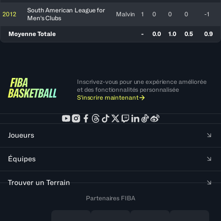
South American League for
2012
Malvin
1
0
0
0
-1
Men's Clubs
Moyenne Totale
-
0.0
1.0
0.5
0.9
Inscrivez-vous pour une expérience améliorée
et des fonctionnalités personnalisée
S'inscrire maintenant
Joueurs
Équipes
Trouver un Terrain
Partenaires FIBA