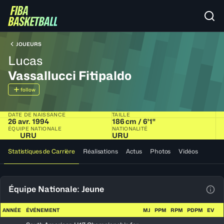
JOUEURS
Lucas
Vassallucci Fitipaldo
follow
DATE DE NAISSANCE
TAILLE
26 avr. 1994
186 cm / 6'1"
ÉQUIPE NATIONALE
NATIONALITÉ
URU
URU
Statistiques de Carrière
Réalisations
Actus
Photos
Vidéos
Équipe Nationale: Jeune
Voir
ANNÉE
ÉVÉNEMENT
MJ
PPM
RPM
PDPM
EV