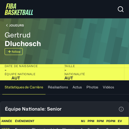
JOUEURS
Gertrud
Dluchosch
follow
DATE DE NAISSANCE
TAILLE
-
-
ÉQUIPE NATIONALE
NATIONALITÉ
AUT
AUT
Statistiques de Carrière
Réalisations
Actus
Photos
Vidéos
Équipe Nationale: Senior
Voir
ANNÉE
ÉVÉNEMENT
MJ
PPM
RPM
PDPM
EV