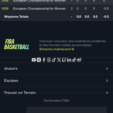
1958
European Championship for Women
1
0
0
0
0
1956
European Championship for Women
2
0
0
0
-0.5
Moyenne Totale
-
0.0
0.0
0.0
-0.3
Inscrivez-vous pour une expérience améliorée
et des fonctionnalités personnalisée
S'inscrire maintenant
Joueurs
Équipes
Trouver un Terrain
Partenaires FIBA