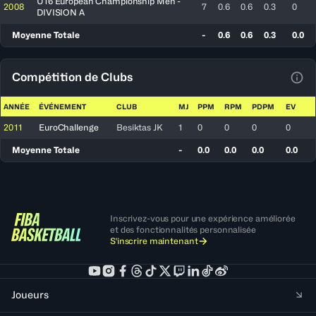
U16 European Championship Men -
2008
7
0.6
0.6
0.3
0
DIVISION A
Moyenne Totale
-
0.6
0.6
0.3
0.0
Compétition de Clubs
Voir
ANNÉE
ÉVÉNEMENT
CLUB
MJ
PPM
RPM
PDPM
EV
2011
EuroChallenge
Besiktas JK
1
0
0
0
0
Moyenne Totale
-
0.0
0.0
0.0
0.0
Inscrivez-vous pour une expérience améliorée
et des fonctionnalités personnalisée
S'inscrire maintenant
Joueurs