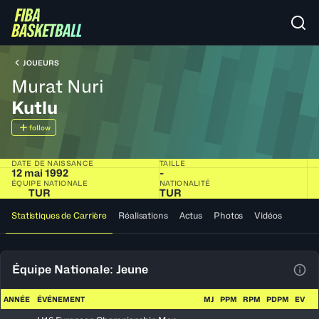
JOUEURS
Murat Nuri
Kutlu
follow
DATE DE NAISSANCE
TAILLE
12 mai 1992
-
ÉQUIPE NATIONALE
NATIONALITÉ
TUR
TUR
Statistiques de Carrière
Réalisations
Actus
Photos
Vidéos
Équipe Nationale: Jeune
Voir
ANNÉE
ÉVÉNEMENT
MJ
PPM
RPM
PDPM
EV