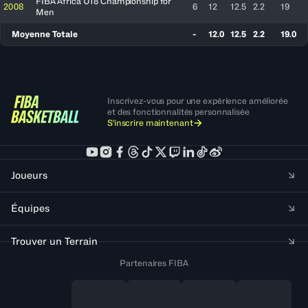
FIBA Africa U18 Championship for
2008
6
12
12.5
2.2
19
Men
Moyenne Totale
-
12.0
12.5
2.2
19.0
Inscrivez-vous pour une expérience améliorée
et des fonctionnalités personnalisée
S'inscrire maintenant
Joueurs
Équipes
Trouver un Terrain
Partenaires FIBA