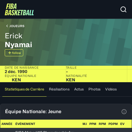
JOUEURS
Erick
Nyamai
follow
DATE DE NAISSANCE
TAILLE
2 déc. 1990
-
ÉQUIPE NATIONALE
NATIONALITÉ
KEN
KEN
Statistiques de Carrière
Réalisations
Actus
Photos
Vidéos
Équipe Nationale: Jeune
Voir
ANNÉE
ÉVÉNEMENT
MJ
PPM
RPM
PDPM
EV