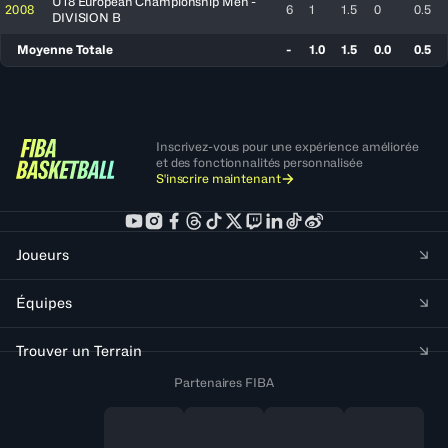
U18 European Championship Men -
2008
6
1
1.5
0
0.5
DIVISION B
Moyenne Totale
-
1.0
1.5
0.0
0.5
Inscrivez-vous pour une expérience améliorée
et des fonctionnalités personnalisée
S'inscrire maintenant
Joueurs
Équipes
Trouver un Terrain
Partenaires FIBA