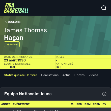
JOUEURS
James Thomas
Hagan
follow
DATE DE NAISSANCE
TAILLE
23 août 1990
-
ÉQUIPE NATIONALE
NATIONALITÉ
IRL
IRL
Statistiques de Carrière
Réalisations
Actus
Photos
Vidéos
Équipe Nationale: Jeune
Voir
ANNÉE
ÉVÉNEMENT
MJ
PPM
RPM
PDPM
EV