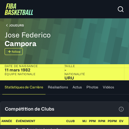
JOUEURS
Jose Federico
Campora
follow
DATE DE NAISSANCE
TAILLE
11 mars 1982
-
ÉQUIPE NATIONALE
NATIONALITÉ
URU
Statistiques de Carrière
Réalisations
Actus
Photos
Vidéos
Compétition de Clubs
Voir
ANNÉE
ÉVÉNEMENT
CLUB
MJ
PPM
RPM
PDPM
EV