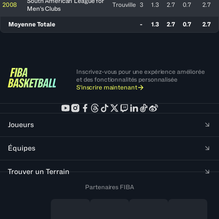
South American League for
2008
Trouville
3
1.3
2.7
0.7
2.7
Men's Clubs
Moyenne Totale
-
1.3
2.7
0.7
2.7
Inscrivez-vous pour une expérience améliorée
et des fonctionnalités personnalisée
S'inscrire maintenant
Joueurs
Équipes
Trouver un Terrain
Partenaires FIBA