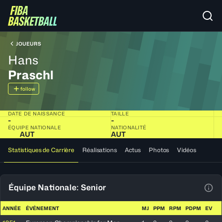
JOUEURS
Hans
Praschl
follow
DATE DE NAISSANCE
TAILLE
-
-
ÉQUIPE NATIONALE
NATIONALITÉ
AUT
AUT
Statistiques de Carrière
Réalisations
Actus
Photos
Vidéos
Équipe Nationale: Senior
Voir
ANNÉE
ÉVÉNEMENT
MJ
PPM
RPM
PDPM
EV