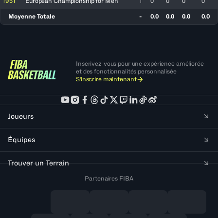
1951
European Championship for Men
1
0
0
0
0
Moyenne Totale
-
0.0
0.0
0.0
0.0
Inscrivez-vous pour une expérience améliorée
et des fonctionnalités personnalisée
S'inscrire maintenant
Joueurs
Équipes
Trouver un Terrain
Partenaires FIBA