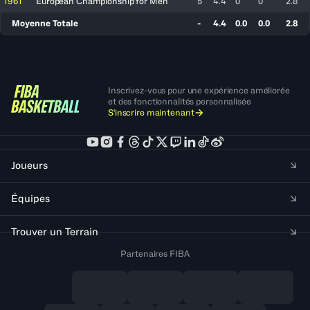
1961
European Championship for Men
5
4.4
0
0
2.8
Moyenne Totale
-
4.4
0.0
0.0
2.8
Inscrivez-vous pour une expérience améliorée
et des fonctionnalités personnalisée
S'inscrire maintenant
Joueurs
Équipes
Trouver un Terrain
Partenaires FIBA