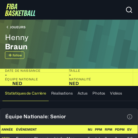
JOUEURS
Henny
Braun
follow
DATE DE NAISSANCE
TAILLE
-
-
ÉQUIPE NATIONALE
NATIONALITÉ
NED
NED
Statistiques de Carrière
Réalisations
Actus
Photos
Vidéos
Équipe Nationale: Senior
Voir
ANNÉE
ÉVÉNEMENT
MJ
PPM
RPM
PDPM
EV