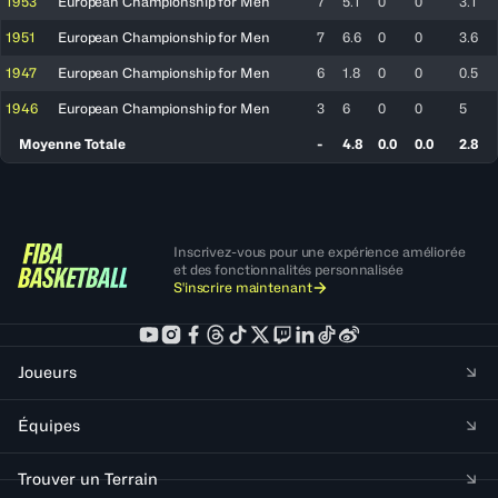
1953
European Championship for Men
7
5.1
0
0
3.1
1951
European Championship for Men
7
6.6
0
0
3.6
1947
European Championship for Men
6
1.8
0
0
0.5
1946
European Championship for Men
3
6
0
0
5
Moyenne Totale
-
4.8
0.0
0.0
2.8
Inscrivez-vous pour une expérience améliorée
et des fonctionnalités personnalisée
S'inscrire maintenant
Joueurs
Équipes
Trouver un Terrain