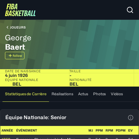
JOUEURS
George
Baert
follow
DATE DE NAISSANCE
TAILLE
4 juin 1926
-
ÉQUIPE NATIONALE
NATIONALITÉ
BEL
BEL
Statistiques de Carrière
Réalisations
Actus
Photos
Vidéos
Équipe Nationale: Senior
Voir
ANNÉE
ÉVÉNEMENT
MJ
PPM
RPM
PDPM
EV