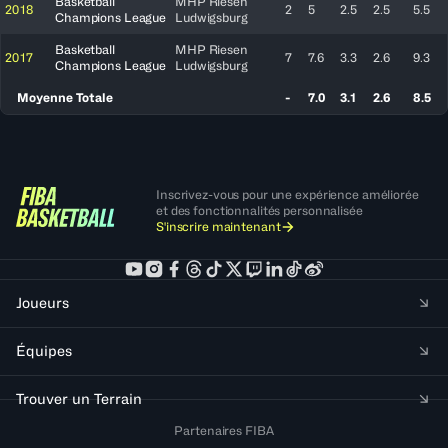
Basketball
MHP Riesen
2018
2
5
2.5
2.5
5.5
Champions League
Ludwigsburg
Basketball
MHP Riesen
2017
7
7.6
3.3
2.6
9.3
Champions League
Ludwigsburg
Moyenne Totale
-
7.0
3.1
2.6
8.5
Inscrivez-vous pour une expérience améliorée
et des fonctionnalités personnalisée
S'inscrire maintenant
Joueurs
Équipes
Trouver un Terrain
Partenaires FIBA