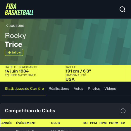
JOUEURS
Rocky
Trice
follow
DATE DE NAISSANCE
TAILLE
14 juin 1984
191 cm / 6'3"
ÉQUIPE NATIONALE
NATIONALITÉ
USA
Statistiques de Carrière
Réalisations
Actus
Photos
Vidéos
Compétition de Clubs
Voir
ANNÉE
ÉVÉNEMENT
CLUB
MJ
PPM
RPM
PDPM
EV