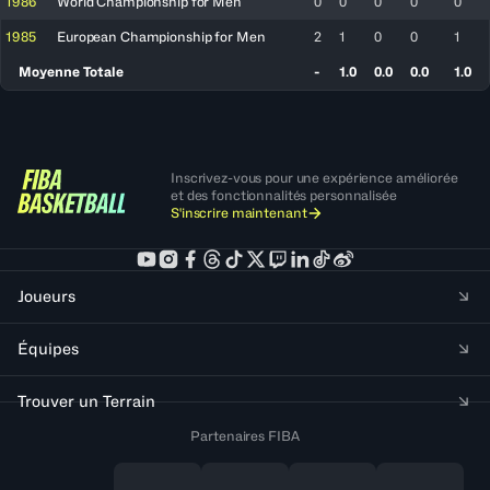
1986
World Championship for Men
0
0
0
0
0
1985
European Championship for Men
2
1
0
0
1
Moyenne Totale
-
1.0
0.0
0.0
1.0
Inscrivez-vous pour une expérience améliorée
et des fonctionnalités personnalisée
S'inscrire maintenant
Joueurs
Équipes
Trouver un Terrain
Partenaires FIBA