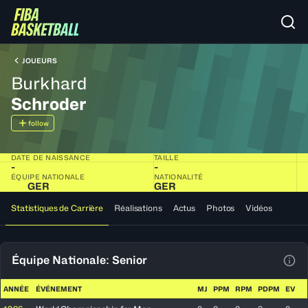
JOUEURS
Burkhard
Schroder
follow
DATE DE NAISSANCE
TAILLE
-
-
ÉQUIPE NATIONALE
NATIONALITÉ
GER
GER
Statistiques de Carrière
Réalisations
Actus
Photos
Vidéos
Équipe Nationale: Senior
Voir
ANNÉE
ÉVÉNEMENT
MJ
PPM
RPM
PDPM
EV