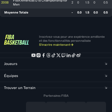
FIBA Americas U18 Championship for
2008
2
0
1.5
0
0.5
Men
Moyenne Totale
-
0.0
1.5
0.0
0.5
Inscrivez-vous pour une expérience améliorée
et des fonctionnalités personnalisée
S'inscrire maintenant
Joueurs
Équipes
Trouver un Terrain
Partenaires FIBA