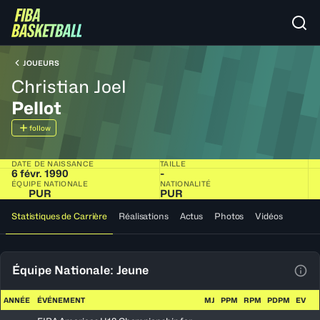
JOUEURS
Christian Joel
Pellot
follow
DATE DE NAISSANCE
TAILLE
6 févr. 1990
-
ÉQUIPE NATIONALE
NATIONALITÉ
PUR
PUR
Statistiques de Carrière
Réalisations
Actus
Photos
Vidéos
Équipe Nationale: Jeune
Voir
ANNÉE
ÉVÉNEMENT
MJ
PPM
RPM
PDPM
EV