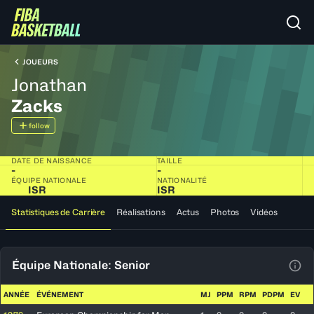
JOUEURS
Jonathan
Zacks
follow
DATE DE NAISSANCE
TAILLE
-
-
ÉQUIPE NATIONALE
NATIONALITÉ
ISR
ISR
Statistiques de Carrière
Réalisations
Actus
Photos
Vidéos
Équipe Nationale: Senior
Voir
ANNÉE
ÉVÉNEMENT
MJ
PPM
RPM
PDPM
EV