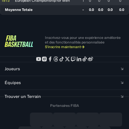
1973
European Championship for Men
1
0
0
0
0
Moyenne Totale
-
0.0
0.0
0.0
0.0
Inscrivez-vous pour une expérience améliorée
et des fonctionnalités personnalisée
S'inscrire maintenant
Joueurs
Équipes
Trouver un Terrain
Partenaires FIBA