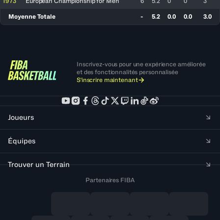
1973
European Championship for Men
6
5.2
0
0
3
Moyenne Totale
-
5.2
0.0
0.0
3.0
Inscrivez-vous pour une expérience améliorée
et des fonctionnalités personnalisée
S'inscrire maintenant
Joueurs
Équipes
Trouver un Terrain
Partenaires FIBA