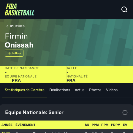
JOUEURS
Firmin
Onissah
follow
DATE DE NAISSANCE
TAILLE
-
-
ÉQUIPE NATIONALE
NATIONALITÉ
FRA
FRA
Statistiques de Carrière
Réalisations
Actus
Photos
Vidéos
Équipe Nationale: Senior
Voir
ANNÉE
ÉVÉNEMENT
MJ
PPM
RPM
PDPM
EV