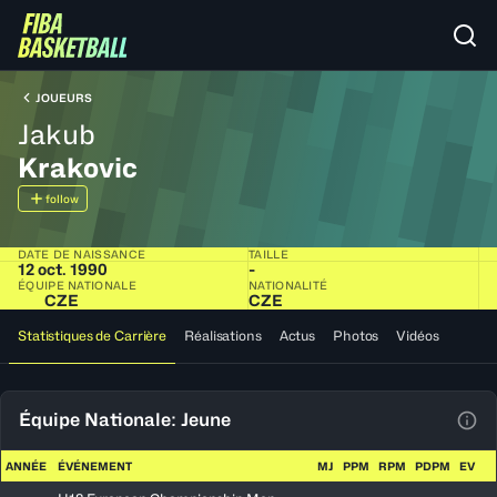
JOUEURS
Jakub
Krakovic
follow
DATE DE NAISSANCE
TAILLE
12 oct. 1990
-
ÉQUIPE NATIONALE
NATIONALITÉ
CZE
CZE
Statistiques de Carrière
Réalisations
Actus
Photos
Vidéos
Équipe Nationale: Jeune
Voir
ANNÉE
ÉVÉNEMENT
MJ
PPM
RPM
PDPM
EV