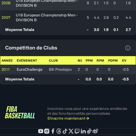
U18 European Championship Men -
2008
8
2.1
1.5
0
1.6
DIVISION B
U18 European Championship Men -
2007
5
4.4
2.6
0.2
4.4
DIVISION B
Moyenne Totale
-
3.0
1.9
0.1
2.7
Compétition de Clubs
Voir
ANNÉE
ÉVÉNEMENT
CLUB
MJ
PPM
RPM
PDPM
EV
2011
EuroChallenge
BK Prostejov
2
0
0
0
-0.5
Moyenne Totale
-
0.0
0.0
0.0
-0.5
Inscrivez-vous pour une expérience améliorée
et des fonctionnalités personnalisée
S'inscrire maintenant