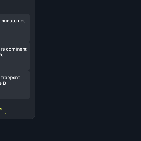
e joueuse des
re dominent
ée
e frappent
e B
WS