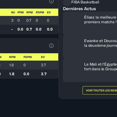
FIBA Basketball
Voir la Légende du Tableau
Dernières Actus
MJ
PPM
RPM
PDPM
EV
Élisez la meilleur
3
0
0.7
0
0
premiers matchs !
-
0.0
0.7
0.0
0.0
Ewanke et Doucou
la deuxième journ
Voir la Légende du Tableau
M
RPM
PDPM
EV
Le Mali et l'Égypt
8
1.8
0
3.7
fort dans le Group
8
1.8
0.0
3.7
VOIR TOUTES LES NE