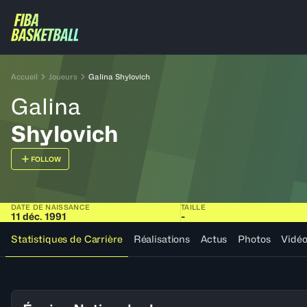
Accueil
Joueurs
Galina Shylovich
Galina
Shylovich
FOLLOW
DATE DE NAISSANCE
TAILLE
11 déc. 1991
-
Statistiques de Carrière
Réalisations
Actus
Photos
Vidé