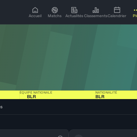
Accueil
Matchs
Actualités
Classements
Calendrier
Pl
ÉQUIPE NATIONALE
NATIONALITÉ
BLR
BLR
os