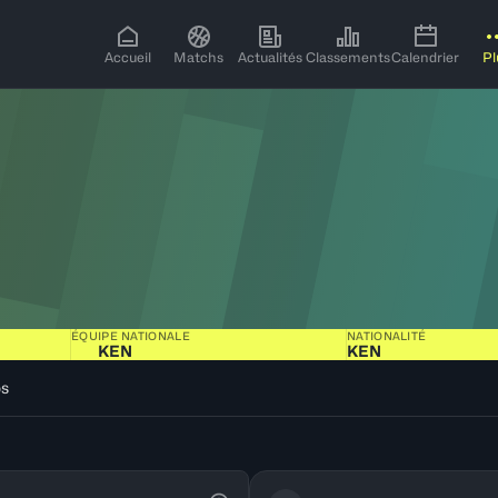
Accueil
Matchs
Actualités
Classements
Calendrier
Pl
ÉQUIPE NATIONALE
NATIONALITÉ
KEN
KEN
os