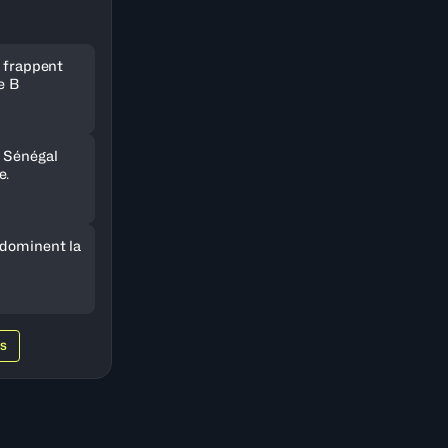
e frappent
e B
 Sénégal
e.
 dominent la
WS