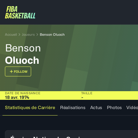
Accueil
Joueurs
Benson Oluoch
Benson
Oluoch
FOLLOW
DATE DE NAISSANCE
TAILLE
18 avr. 1974
-
Statistiques de Carrière
Réalisations
Actus
Photos
Vidé