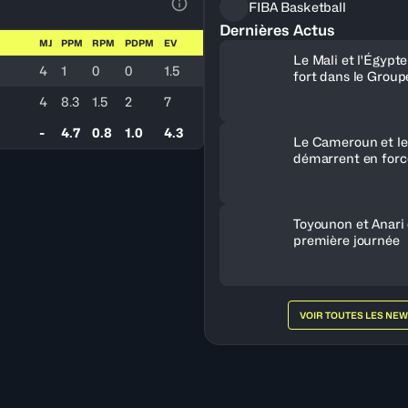
FIBA Basketball
Voir la Légende du Tableau
Dernières Actus
MJ
PPM
RPM
PDPM
EV
Le Mali et l'Égypt
4
1
0
0
1.5
fort dans le Group
4
8.3
1.5
2
7
-
4.7
0.8
1.0
4.3
Le Cameroun et le
démarrent en forc
Toyounon et Anari
première journée
VOIR TOUTES LES NE