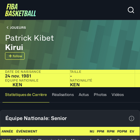
JOUEURS
Patrick Kibet
Kirui
follow
DATE DE NAISSANCE
TAILLE
24 nov. 1981
-
ÉQUIPE NATIONALE
NATIONALITÉ
KEN
KEN
Statistiques de Carrière
Réalisations
Actus
Photos
Vidéos
Équipe Nationale: Senior
Voir
ANNÉE
ÉVÉNEMENT
MJ
PPM
RPM
PDPM
EV