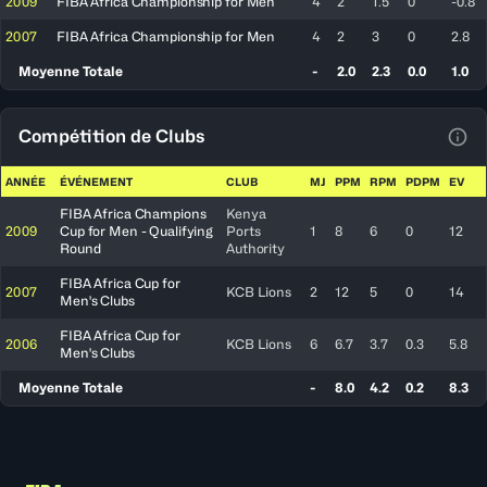
2009
FIBA Africa Championship for Men
4
2
1.5
0
-0.8
2007
FIBA Africa Championship for Men
4
2
3
0
2.8
Moyenne Totale
-
2.0
2.3
0.0
1.0
Compétition de Clubs
Voir
ANNÉE
ÉVÉNEMENT
CLUB
MJ
PPM
RPM
PDPM
EV
FIBA Africa Champions
Kenya
2009
Cup for Men - Qualifying
Ports
1
8
6
0
12
Round
Authority
FIBA Africa Cup for
2007
KCB Lions
2
12
5
0
14
Men's Clubs
FIBA Africa Cup for
2006
KCB Lions
6
6.7
3.7
0.3
5.8
Men's Clubs
Moyenne Totale
-
8.0
4.2
0.2
8.3