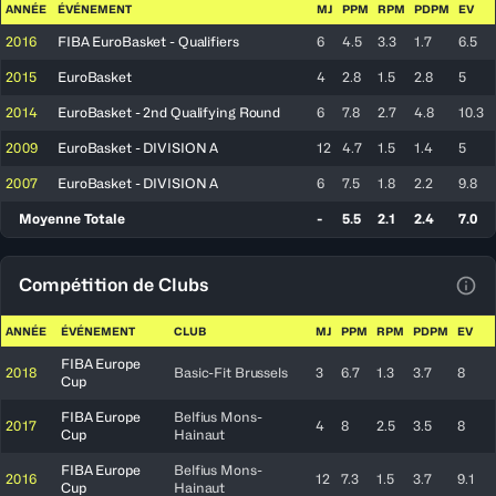
ANNÉE
ÉVÉNEMENT
MJ
PPM
RPM
PDPM
EV
2016
FIBA EuroBasket - Qualifiers
6
4.5
3.3
1.7
6.5
2015
EuroBasket
4
2.8
1.5
2.8
5
2014
EuroBasket - 2nd Qualifying Round
6
7.8
2.7
4.8
10.3
2009
EuroBasket - DIVISION A
12
4.7
1.5
1.4
5
2007
EuroBasket - DIVISION A
6
7.5
1.8
2.2
9.8
Moyenne Totale
-
5.5
2.1
2.4
7.0
Compétition de Clubs
Voir
ANNÉE
ÉVÉNEMENT
CLUB
MJ
PPM
RPM
PDPM
EV
FIBA Europe
2018
Basic-Fit Brussels
3
6.7
1.3
3.7
8
Cup
FIBA Europe
Belfius Mons-
2017
4
8
2.5
3.5
8
Cup
Hainaut
FIBA Europe
Belfius Mons-
2016
12
7.3
1.5
3.7
9.1
Cup
Hainaut