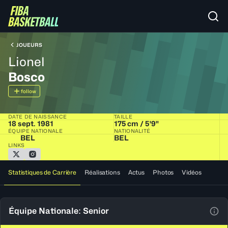
JOUEURS
Lionel
Bosco
follow
DATE DE NAISSANCE
TAILLE
18 sept. 1981
175 cm / 5'9"
ÉQUIPE NATIONALE
NATIONALITÉ
BEL
BEL
LINKS
Statistiques de Carrière
Réalisations
Actus
Photos
Vidéos
Équipe Nationale: Senior
Voir