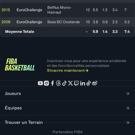
Belfius Mons-
2015
EuroChallenge
12
5.5
1.3
3.4
7
Hainaut
2009
EuroChallenge
Base BC Oostende
10
3.8
0.8
2.3
5.3
Moyenne Totale
-
5.9
1.4
3.3
7.4
Inscrivez-vous pour une expérience améliorée
et des fonctionnalités personnalisée
S'inscrire maintenant
Joueurs
Équipes
Trouver un Terrain
Partenaires FIBA