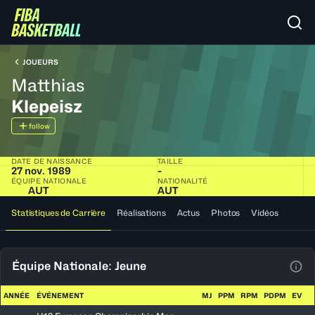
JOUEURS
Matthias
Klepeisz
follow
DATE DE NAISSANCE
TAILLE
27 nov. 1989
-
ÉQUIPE NATIONALE
NATIONALITÉ
AUT
AUT
Statistiques de Carrière
Réalisations
Actus
Photos
Vidéos
Équipe Nationale: Jeune
Voir
ANNÉE
ÉVÉNEMENT
MJ
PPM
RPM
PDPM
EV