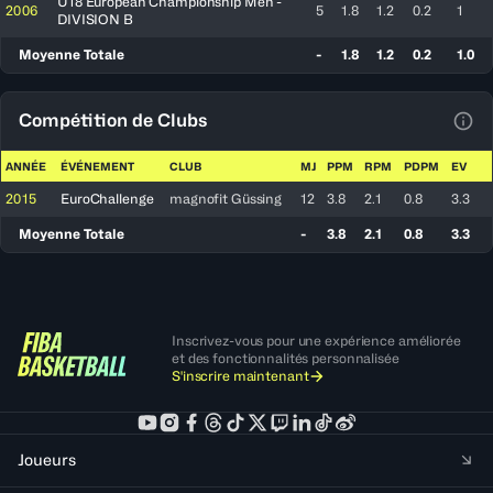
U18 European Championship Men -
2006
5
1.8
1.2
0.2
1
DIVISION B
Moyenne Totale
-
1.8
1.2
0.2
1.0
Compétition de Clubs
Voir
ANNÉE
ÉVÉNEMENT
CLUB
MJ
PPM
RPM
PDPM
EV
2015
EuroChallenge
magnofit Güssing
12
3.8
2.1
0.8
3.3
Moyenne Totale
-
3.8
2.1
0.8
3.3
Inscrivez-vous pour une expérience améliorée
et des fonctionnalités personnalisée
S'inscrire maintenant
Joueurs