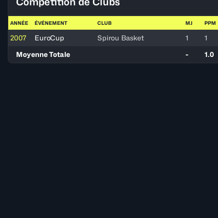
Compétition de Clubs
ANNÉE
ÉVÉNEMENT
CLUB
MJ
PPM
2007
EuroCup
Spirou Basket
1
1
Moyenne Totale
-
1.0