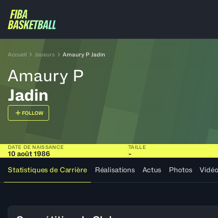
Accueil
Joueurs
Amaury P Jadin
Amaury P
Jadin
FOLLOW
DATE DE NAISSANCE
TAILLE
10 août 1986
-
Statistiques de Carrière
Réalisations
Actus
Photos
Vidé