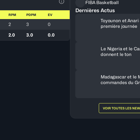
FIBA Basketball
Voir la Légende du Tableau
Dernières Actus
RPM
PDPM
EV
Toyounon et Anari
2
3
0
première journée
2.0
3.0
0.0
Le Nigeria et le 
donnent le ton
Madagascar et le 
commandes du Gr
VOIR TOUTES LES NE