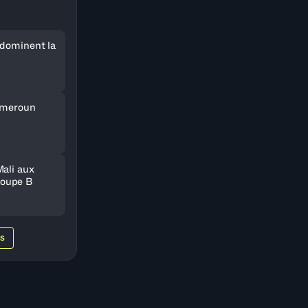
 dominent la
Cameroun
Mali aux
oupe B
WS