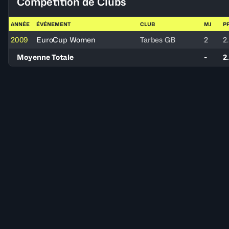
Compétition de Clubs
ANNÉE
ÉVÉNEMENT
CLUB
MJ
P
2009
EuroCup Women
Tarbes GB
2
2
Moyenne Totale
-
2