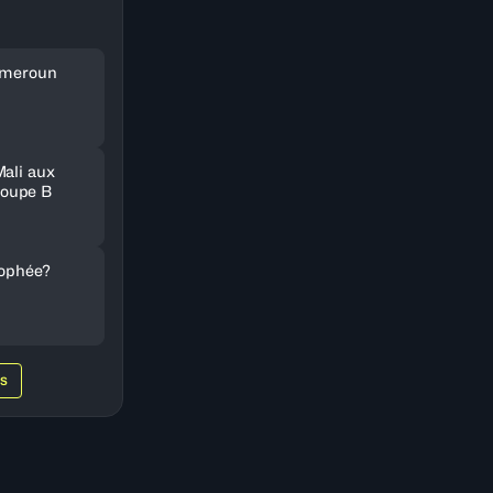
Cameroun
Mali aux
oupe B
rophée?
WS