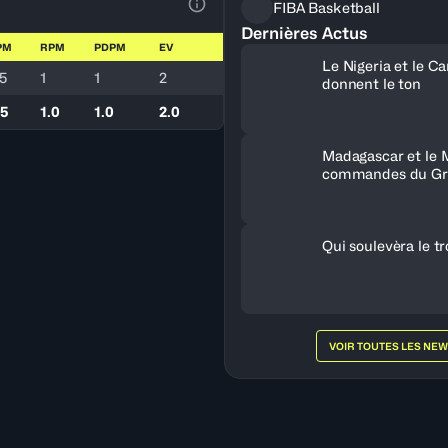
FIBA Basketball
Voir la Légende du Tableau
Dernières Actus
PM
RPM
PDPM
EV
Le Nigeria et le 
.5
1
1
2
donnent le ton
.5
1.0
1.0
2.0
Madagascar et le 
commandes du Gr
Qui soulevèra le t
VOIR TOUTES LES NE