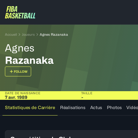
Accueil
Joueurs
Agnes Razanaka
Agnes
Razanaka
FOLLOW
DATE DE NAISSANCE
TAILLE
7 avr. 1989
-
Statistiques de Carrière
Réalisations
Actus
Photos
Vidé