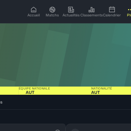
Accueil
Matchs
Actualités
Classements
Calendrier
Pl
ÉQUIPE NATIONALE
NATIONALITÉ
AUT
AUT
os