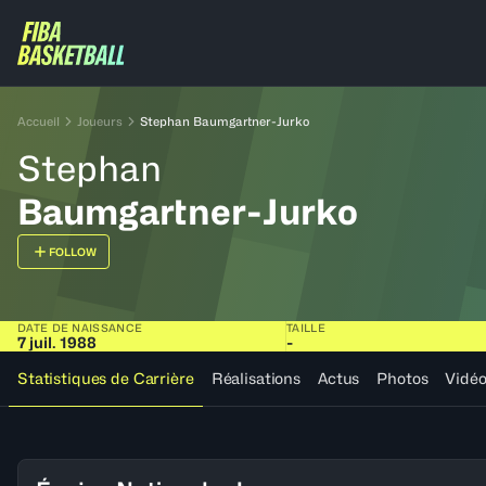
Accueil
Joueurs
Stephan Baumgartner-Jurko
Stephan
Baumgartner-Jurko
FOLLOW
DATE DE NAISSANCE
TAILLE
7 juil. 1988
-
Statistiques de Carrière
Réalisations
Actus
Photos
Vidé