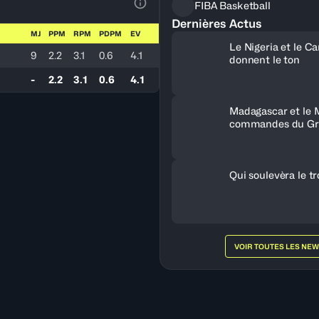
FIBA Basketball
Voir la Légende du Tableau
Dernières Actus
MJ
PPM
RPM
PDPM
EV
Le Nigeria et le 
9
2.2
3.1
0.6
4.1
donnent le ton
-
2.2
3.1
0.6
4.1
Madagascar et le 
commandes du Gr
Qui soulevèra le t
VOIR TOUTES LES NE