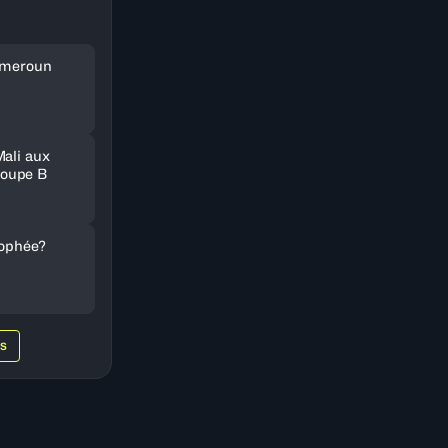
Cameroun
Mali aux
oupe B
rophée?
WS