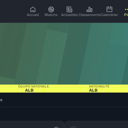
Accueil
Matchs
Actualités
Classements
Calendrier
Pl
ÉQUIPE NATIONALE
NATIONALITÉ
ALB
ALB
os