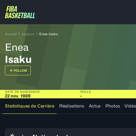
Accueil
Joueurs
Enea Isaku
Enea
Isaku
FOLLOW
DATE DE NAISSANCE
TAILLE
22 nov. 1989
-
Statistiques de Carrière
Réalisations
Actus
Photos
Vidé