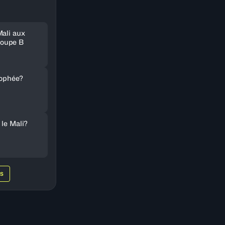
Mali aux
oupe B
rophée?
 le Mali?
WS