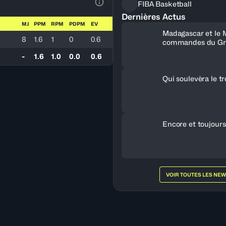
FIBA Basketball
Voir la Légende du Tableau
Dernières Actus
MJ
PPM
RPM
PDPM
EV
Madagascar et le 
8
1.6
1
0
0.6
commandes du Gr
-
1.6
1.0
0.0
0.6
Qui soulevèra le t
Encore et toujours
VOIR TOUTES LES NE