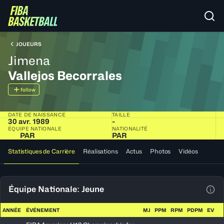
JOUEURS
Jimena
Vallejos Becorrales
follow
DATE DE NAISSANCE
TAILLE
30 avr. 1989
-
ÉQUIPE NATIONALE
NATIONALITÉ
PAR
PAR
Statistiques de Carrière
Réalisations
Actus
Photos
Vidéos
Équipe Nationale: Jeune
Voir
ANNÉE
ÉVÉNEMENT
MJ
PPM
RPM
PDPM
EV