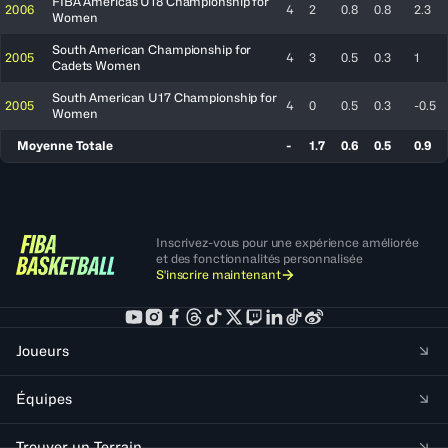
FIBA Americas U18 Championship for
2006
4
2
0.8
0.8
2.3
Women
South American Championship for
2005
4
3
0.5
0.3
1
Cadets Women
South American U17 Championship for
2005
4
0
0.5
0.3
-0.5
Women
Moyenne Totale
-
1.7
0.6
0.5
0.9
Inscrivez-vous pour une expérience améliorée
et des fonctionnalités personnalisée
S'inscrire maintenant
Joueurs
Équipes
Trouver un Terrain