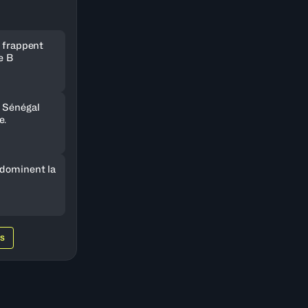
e frappent
e B
 Sénégal
e.
 dominent la
WS