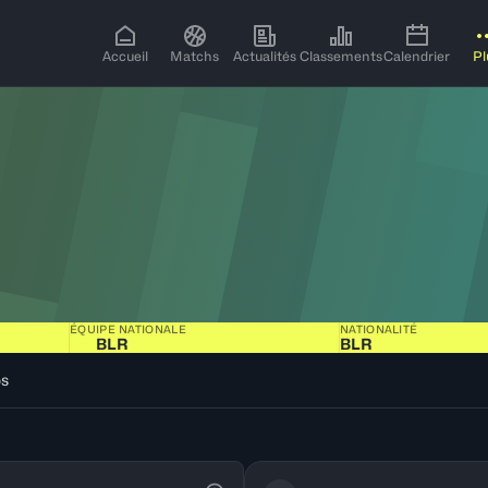
Accueil
Matchs
Actualités
Classements
Calendrier
Pl
ÉQUIPE NATIONALE
NATIONALITÉ
BLR
BLR
os