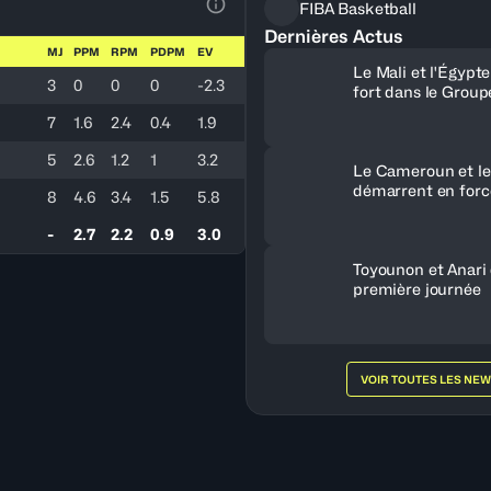
FIBA Basketball
Voir la Légende du Tableau
Dernières Actus
MJ
PPM
RPM
PDPM
EV
Le Mali et l'Égypt
3
0
0
0
-2.3
fort dans le Group
7
1.6
2.4
0.4
1.9
5
2.6
1.2
1
3.2
Le Cameroun et le
démarrent en forc
8
4.6
3.4
1.5
5.8
-
2.7
2.2
0.9
3.0
Toyounon et Anari
première journée
VOIR TOUTES LES NE