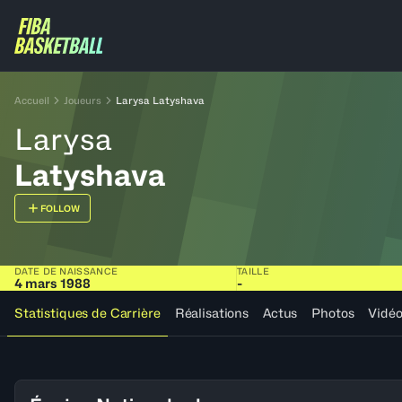
Accueil
Joueurs
Larysa Latyshava
Larysa
Latyshava
FOLLOW
DATE DE NAISSANCE
TAILLE
4 mars 1988
-
Statistiques de Carrière
Réalisations
Actus
Photos
Vidé