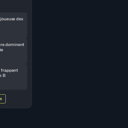
e joueuse des
re dominent
ée
e frappent
e B
WS