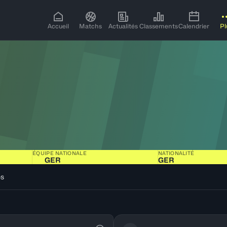
Accueil
Matchs
Actualités
Classements
Calendrier
Pl
ÉQUIPE NATIONALE
NATIONALITÉ
GER
GER
os