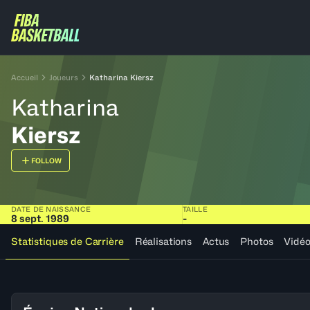
Accueil
Joueurs
Katharina Kiersz
Katharina
Kiersz
FOLLOW
DATE DE NAISSANCE
TAILLE
8 sept. 1989
-
Statistiques de Carrière
Réalisations
Actus
Photos
Vidé