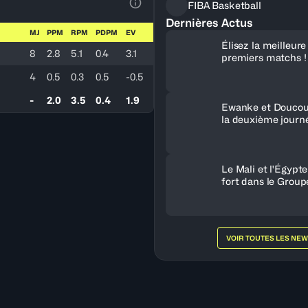
FIBA Basketball
Voir la Légende du Tableau
Dernières Actus
MJ
PPM
RPM
PDPM
EV
Élisez la meilleur
8
2.8
5.1
0.4
3.1
premiers matchs !
4
0.5
0.3
0.5
-0.5
-
2.0
3.5
0.4
1.9
Ewanke et Doucou
la deuxième journ
Le Mali et l'Égypt
fort dans le Group
VOIR TOUTES LES NE