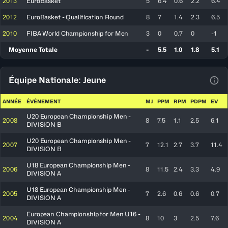
2013
EuroBasket
5
6.4
0.6
2.2
6.4
2012
EuroBasket - Qualification Round
8
7
1.4
2.3
6.5
2010
FIBA World Championship for Men
3
0
0.7
0
-1
Moyenne Totale
-
5.5
1.0
1.8
5.1
Équipe Nationale: Jeune
Voir
ANNÉE
ÉVÉNEMENT
MJ
PPM
RPM
PDPM
EV
U20 European Championship Men -
2008
8
7.5
1.1
2.5
6.1
DIVISION B
U20 European Championship Men -
2007
7
12.1
2.7
3.7
11.4
DIVISION B
U18 European Championship Men -
2006
8
11.5
2.4
3.3
4.9
DIVISION A
U18 European Championship Men -
2005
7
2.6
0.6
0.6
0.7
DIVISION A
European Championship for Men U16 -
2004
8
10
3
2.5
7.6
DIVISION A