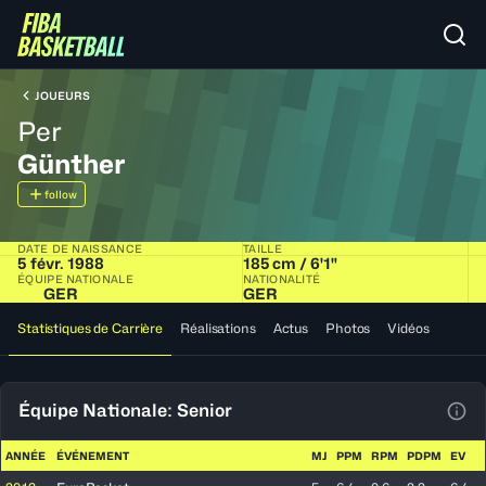
JOUEURS
Per
Günther
follow
DATE DE NAISSANCE
TAILLE
5 févr. 1988
185 cm / 6'1"
ÉQUIPE NATIONALE
NATIONALITÉ
GER
GER
Statistiques de Carrière
Réalisations
Actus
Photos
Vidéos
Équipe Nationale: Senior
Voir
ANNÉE
ÉVÉNEMENT
MJ
PPM
RPM
PDPM
EV