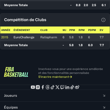
Moyenne Totale
-
8.8
2.0
2.5
6.1
Compétition de Clubs
Voir
ANNÉE
ÉVÉNEMENT
CLUB
MJ
PPM
RPM
PDPM
EV
2015
EuroChallenge
Ratiopharm
6
5.8
1.8
6
7.7
Moyenne Totale
-
5.8
1.8
6.0
7.7
Inscrivez-vous pour une expérience améliorée
et des fonctionnalités personnalisée
S'inscrire maintenant
Joueurs
Équipes